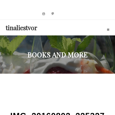
Skip
to
content
tinaliestvor
BOOKS AND MORE