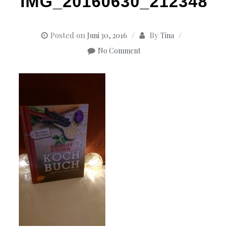
IMG_20160630_212348
Posted on
By
Juni 30, 2016
Tina
No Comment