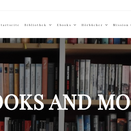
Startseite
Bibliothek
Ebooks
Hörbücher
Mission
OOKS AND MO