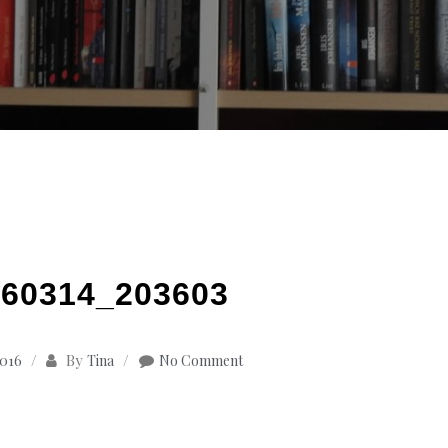
60314_203603
By
2016
Tina
No Comment