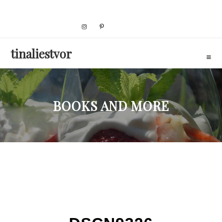
Skip
to
content
tinaliestvor
BOOKS AND MORE