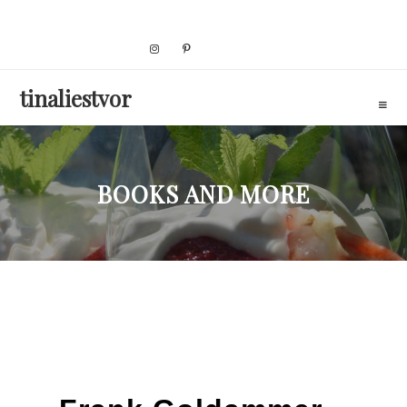
Skip
to
content
tinaliestvor
BOOKS AND MORE