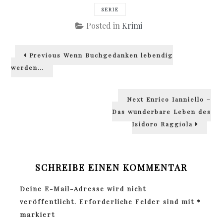
SERIE
Posted in
Krimi
Beitragsnavigation
Previous
Previous
Wenn Buchgedanken lebendig
post:
werden…
Next
Next
Enrico Ianniello –
post:
Das wunderbare Leben des
Isidoro Raggiola
SCHREIBE EINEN KOMMENTAR
Deine E-Mail-Adresse wird nicht
veröffentlicht.
Erforderliche Felder sind mit
*
markiert