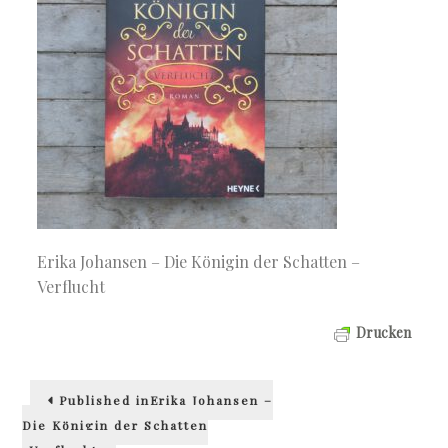
Erika Johansen – Die Königin der Schatten –
Verflucht
Drucken
Beitragsnavigation
Published in
Erika Johansen –
Die Königin der Schatten