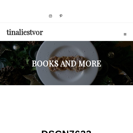
Skip
to
content
tinaliestvor
BOOKS AND MORE