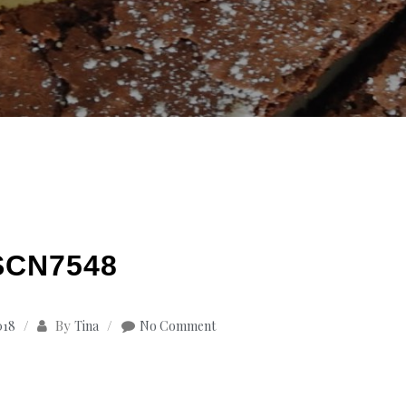
SCN7548
By
018
Tina
No Comment