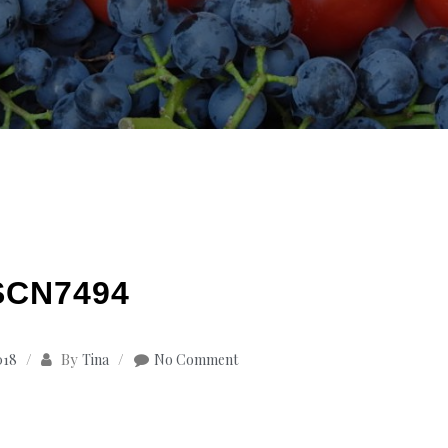
SCN7494
By
018
Tina
No Comment