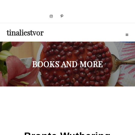
Skip
to
content
tinaliestvor
BOOKS AND MORE