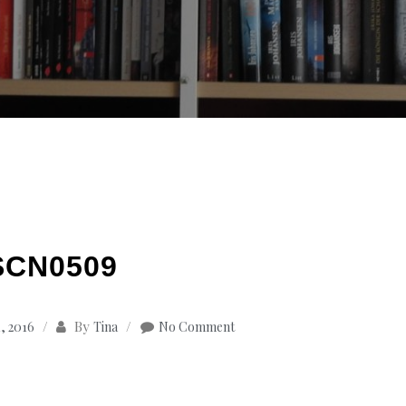
SCN0509
By
, 2016
Tina
No Comment