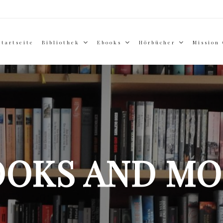
Startseite
Bibliothek
Ebooks
Hörbücher
Mission
OOKS AND MO