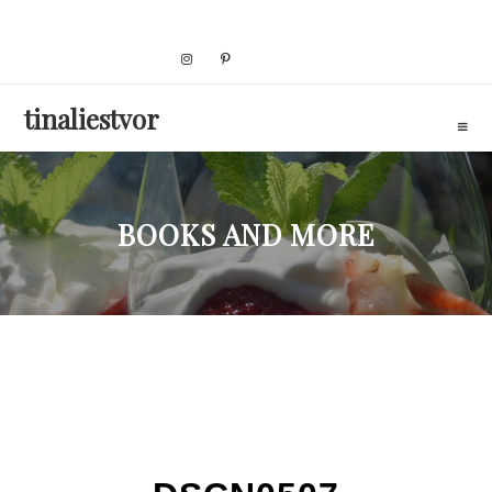
Skip
to
content
tinaliestvor
BOOKS AND MORE