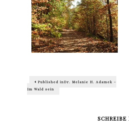
Beitragsnavigation
Published in
Dr. Melanie H. Adamek –
Im Wald sein
SCHREIBE