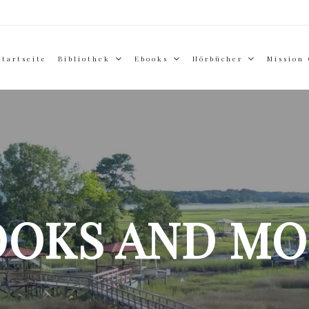
Startseite
Bibliothek
Ebooks
Hörbücher
Mission
OOKS AND MO