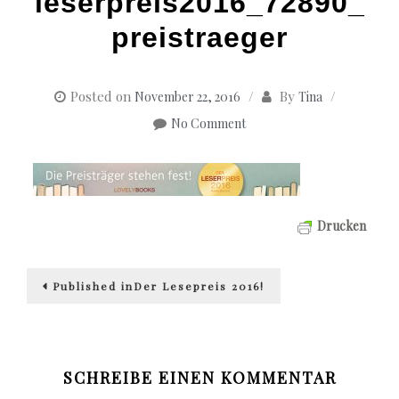
leserpreis2016_72890_
preistraeger
Posted on
By
November 22, 2016
Tina
No Comment
Drucken
Beitragsnavigation
Published in
Der Lesepreis 2016!
SCHREIBE EINEN KOMMENTAR