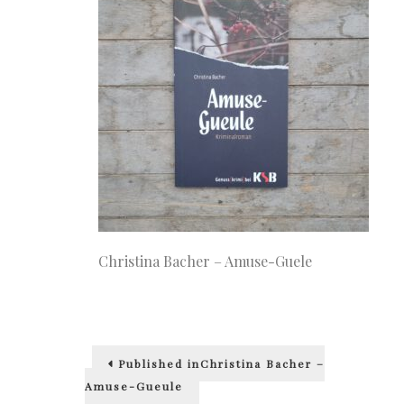
Christina Bacher – Amuse-Guele
Beitragsnavigation
Published in
Christina Bacher –
Amuse-Gueule