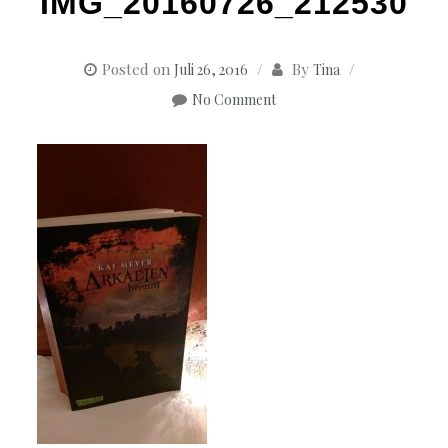
IMG_20160726_212530
Posted on
By
Juli 26, 2016
Tina
No Comment