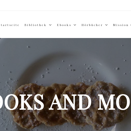
Startseite
Bibliothek
Ebooks
Hörbücher
Mission
OOKS AND MO