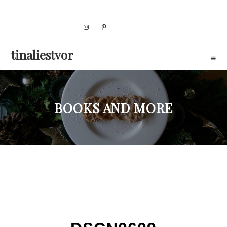
Skip
to
content
tinaliestvor
BOOKS AND MORE