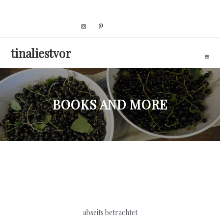
Skip
to
content
tinaliestvor
BOOKS AND MORE
abseits betrachtet