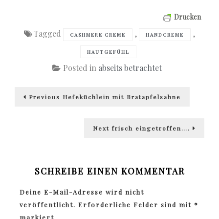
Drucken
Tagged
,
,
CASHMERE CREME
HANDCREME
HAUTGEFÜHL
Posted in
abseits betrachtet
Beitragsnavigation
Previous
Previous
Hefeküchlein mit Bratapfelsahne
post:
Next
Next
frisch eingetroffen….
post:
SCHREIBE EINEN KOMMENTAR
Deine E-Mail-Adresse wird nicht
veröffentlicht.
Erforderliche Felder sind mit
*
markiert